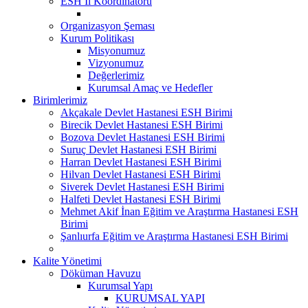
ESH İl Koordinatörü
Organizasyon Şeması
Kurum Politikası
Misyonumuz
Vizyonumuz
Değerlerimiz
Kurumsal Amaç ve Hedefler
Birimlerimiz
Akçakale Devlet Hastanesi ESH Birimi
Birecik Devlet Hastanesi ESH Birimi
Bozova Devlet Hastanesi ESH Birimi
Suruç Devlet Hastanesi ESH Birimi
Harran Devlet Hastanesi ESH Birimi
Hilvan Devlet Hastanesi ESH Birimi
Siverek Devlet Hastanesi ESH Birimi
Halfeti Devlet Hastanesi ESH Birimi
Mehmet Akif İnan Eğitim ve Araştırma Hastanesi ESH
Birimi
Şanlıurfa Eğitim ve Araştırma Hastanesi ESH Birimi
Kalite Yönetimi
Döküman Havuzu
Kurumsal Yapı
KURUMSAL YAPI