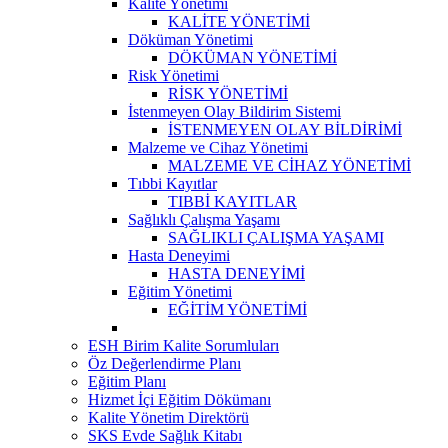
Kalite Yönetimi
KALİTE YÖNETİMİ
Döküman Yönetimi
DÖKÜMAN YÖNETİMİ
Risk Yönetimi
RİSK YÖNETİMİ
İstenmeyen Olay Bildirim Sistemi
İSTENMEYEN OLAY BİLDİRİMİ
Malzeme ve Cihaz Yönetimi
MALZEME VE CİHAZ YÖNETİMİ
Tıbbi Kayıtlar
TIBBİ KAYITLAR
Sağlıklı Çalışma Yaşamı
SAĞLIKLI ÇALIŞMA YAŞAMI
Hasta Deneyimi
HASTA DENEYİMİ
Eğitim Yönetimi
EĞİTİM YÖNETİMİ
ESH Birim Kalite Sorumluları
Öz Değerlendirme Planı
Eğitim Planı
Hizmet İçi Eğitim Dökümanı
Kalite Yönetim Direktörü
SKS Evde Sağlık Kitabı