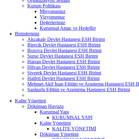
Organizasyon Şeması
Kurum Politikası
Misyonumuz
Vizyonumuz
Değerlerimiz
Kurumsal Amaç ve Hedefler
Birimlerimiz
Akçakale Devlet Hastanesi ESH Birimi
Birecik Devlet Hastanesi ESH Birimi
Bozova Devlet Hastanesi ESH Birimi
Suruç Devlet Hastanesi ESH Birimi
Harran Devlet Hastanesi ESH Birimi
Hilvan Devlet Hastanesi ESH Birimi
Siverek Devlet Hastanesi ESH Birimi
Halfeti Devlet Hastanesi ESH Birimi
Mehmet Akif İnan Eğitim ve Araştırma Hastanesi ESH B
Şanlıurfa Eğitim ve Araştırma Hastanesi ESH Birimi
Kalite Yönetimi
Döküman Havuzu
Kurumsal Yapı
KURUMSAL YAPI
Kalite Yönetimi
KALİTE YÖNETİMİ
Döküman Yönetimi