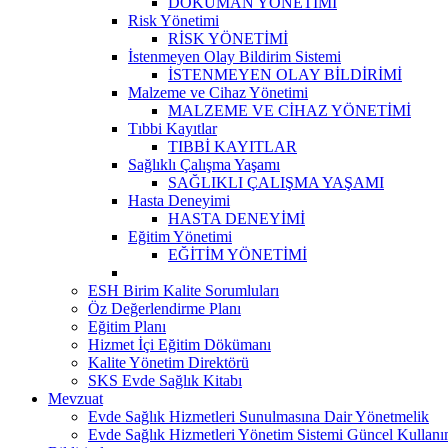
DÖKÜMAN YÖNETİMİ
Risk Yönetimi
RİSK YÖNETİMİ
İstenmeyen Olay Bildirim Sistemi
İSTENMEYEN OLAY BİLDİRİMİ
Malzeme ve Cihaz Yönetimi
MALZEME VE CİHAZ YÖNETİMİ
Tıbbi Kayıtlar
TIBBİ KAYITLAR
Sağlıklı Çalışma Yaşamı
SAĞLIKLI ÇALIŞMA YAŞAMI
Hasta Deneyimi
HASTA DENEYİMİ
Eğitim Yönetimi
EĞİTİM YÖNETİMİ
ESH Birim Kalite Sorumluları
Öz Değerlendirme Planı
Eğitim Planı
Hizmet İçi Eğitim Dökümanı
Kalite Yönetim Direktörü
SKS Evde Sağlık Kitabı
Mevzuat
Evde Sağlık Hizmetleri Sunulmasına Dair Yönetmelik
Evde Sağlık Hizmetleri Yönetim Sistemi Güncel Kullanı